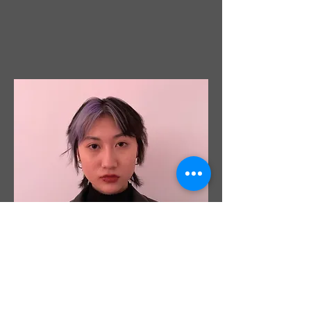
&quot;小梁&quot; ou